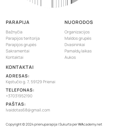
PARAPIJA
NUORODOS
Bažnyčia
Organizacijos
Parapijos teritorija
Maldos grupės
Parapijos grupės
Dvasininkai
Sakramentai
Pamaldų laikas
Kontaktai
Aukos
KONTAKTAI
ADRESAS:
Kęstučio g. 7, 59129 Prienai
TELEFONAS:
+37031952190
PAŠTAS:
lvaidotas68@gmail.com
Copyright © 2024 prienuparapija | Sukurta per
WA
cademy.net