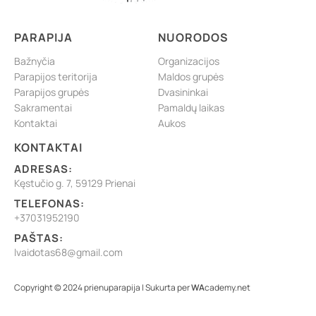
PARAPIJA
NUORODOS
Bažnyčia
Organizacijos
Parapijos teritorija
Maldos grupės
Parapijos grupės
Dvasininkai
Sakramentai
Pamaldų laikas
Kontaktai
Aukos
KONTAKTAI
ADRESAS:
Kęstučio g. 7, 59129 Prienai
TELEFONAS:
+37031952190
PAŠTAS:
lvaidotas68@gmail.com
Copyright © 2024 prienuparapija | Sukurta per
WA
cademy.net