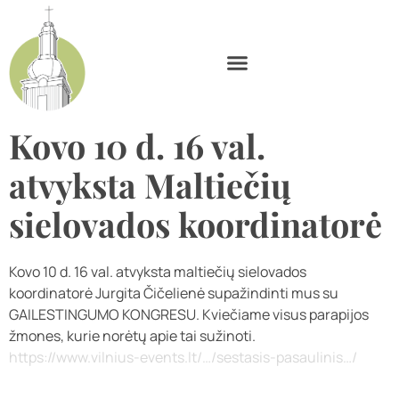
Kovo 10 d. 16 val.
atvyksta Maltiečių
sielovados koordinatorė
Kovo 10 d. 16 val. atvyksta maltiečių sielovados
koordinatorė Jurgita Čičelienė supažindinti mus su
GAILESTINGUMO KONGRESU. Kviečiame visus parapijos
žmones, kurie norėtų apie tai sužinoti.
https://www.vilnius-events.lt/…/sestasis-pasaulinis…/