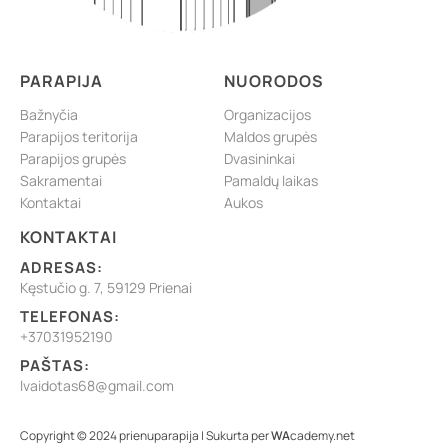
PARAPIJA
NUORODOS
Bažnyčia
Organizacijos
Parapijos teritorija
Maldos grupės
Parapijos grupės
Dvasininkai
Sakramentai
Pamaldų laikas
Kontaktai
Aukos
KONTAKTAI
ADRESAS:
Kęstučio g. 7, 59129 Prienai
TELEFONAS:
+37031952190
PAŠTAS:
lvaidotas68@gmail.com
Copyright © 2024 prienuparapija | Sukurta per
WA
cademy.net