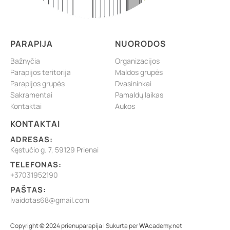
PARAPIJA
NUORODOS
Bažnyčia
Organizacijos
Parapijos teritorija
Maldos grupės
Parapijos grupės
Dvasininkai
Sakramentai
Pamaldų laikas
Kontaktai
Aukos
KONTAKTAI
ADRESAS:
Kęstučio g. 7, 59129 Prienai
TELEFONAS:
+37031952190
PAŠTAS:
lvaidotas68@gmail.com
Copyright © 2024 prienuparapija | Sukurta per
WA
cademy.net