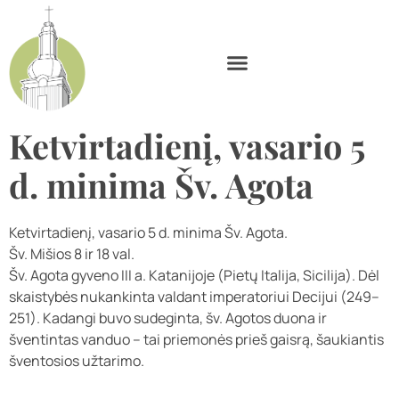
Ketvirtadienį, vasario 5
d. minima Šv. Agota
Ketvirtadienį, vasario 5 d. minima Šv. Agota.
Šv. Mišios 8 ir 18 val.
Šv. Agota gyveno III a. Katanijoje (Pietų Italija, Sicilija). Dėl
skaistybės nukankinta valdant imperatoriui Decijui (249–
251). Kadangi buvo sudeginta, šv. Agotos duona ir
šventintas vanduo – tai priemonės prieš gaisrą, šaukiantis
šventosios užtarimo.