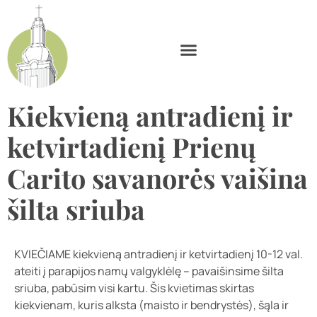
Kiekvieną antradienį ir
ketvirtadienį Prienų
Carito savanorės vaišina
šilta sriuba
KVIEČIAME kiekvieną antradienį ir ketvirtadienį 10-12 val.
ateiti į parapijos namų valgyklėlę – pavaišinsime šilta
sriuba, pabūsim visi kartu. Šis kvietimas skirtas
kiekvienam, kuris alksta (maisto ir bendrystės), šąla ir