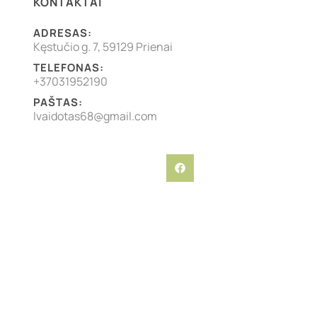
KONTAKTAI
ADRESAS:
Kęstučio g. 7, 59129 Prienai
TELEFONAS:
+37031952190
PAŠTAS:
lvaidotas68@gmail.com