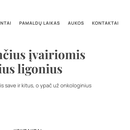
NTAI
PAMALDŲ LAIKAS
AUKOS
KONTAKTAI
nčius įvairiomis
ius ligonius
s save ir kitus, o ypač už onkologinius