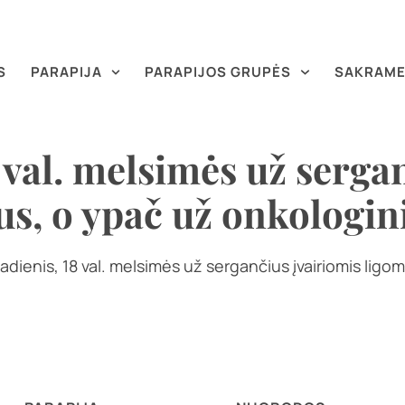
S
PARAPIJA
PARAPIJOS GRUPĖS
SAKRAME
 val. melsimės už serga
tus, o ypač už onkologin
ienis, 18 val. melsimės už sergančius įvairiomis ligomi