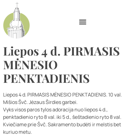
Liepos 4 d. PIRMASIS
MĖNESIO
PENKTADIENIS
Liepos 4 d. PIRMASIS MĖNESIO PENKTADIENIS. 10 val.
Mišios Švč. Jėzaus Širdies garbei.
Vyks visos paros tylos adoracija nuo liepos 4 d.,
penktadienio ryto 8 val. iki 5 d., šeštadienio ryto 8 val.
Kviečiame prie Švč. Sakramento budėti ir melstis bet
kuriuo metu.