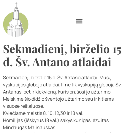
Sekmadienį, birželio 15
d. Šv. Antano atlaidai
Sekmadienį, birželio 15 d. Šv. Antano atlaidai. Mūsų
vyskupijos globėjo atlaidai. Ir ne tik vyskupiją globoja Šv.
Antanas, bet ir kiekvieną, kuris prašosi jo užtarimo.
Melskime šio didžio šventojo užtarimo sau ir kitiems
visuose reikaluose.
Kviečiame melstis 8, 10, 12,30 ir 18 val.
Homilijas (išskyrus 18 val.) sakys kunigas jėzuitas
Mindaugas Malinauskas.