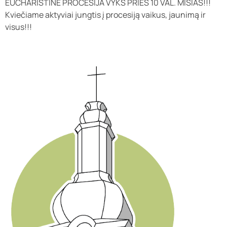
EUCHARISTINĖ PROCESIJA VYKS PRIEŠ 10 VAL. MIŠIAS!!!
Kviečiame aktyviai jungtis į procesiją vaikus, jaunimą ir
visus!!!