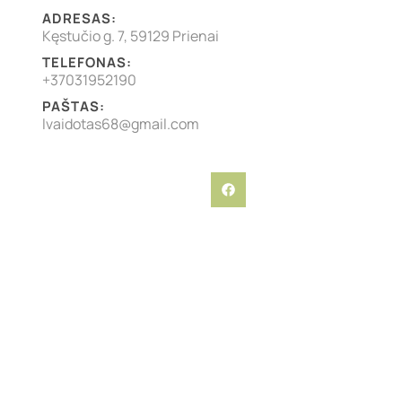
ADRESAS:
Kęstučio g. 7, 59129 Prienai
TELEFONAS:
+37031952190
PAŠTAS:
lvaidotas68@gmail.com