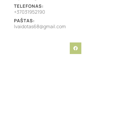
TELEFONAS:
+37031952190
PAŠTAS:
lvaidotas68@gmail.com