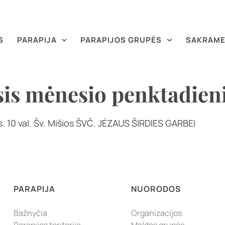
S
PARAPIJA
PARAPIJOS GRUPĖS
SAKRAME
sis mėnesio penktadien
. 10 val. Šv. Mišios ŠVČ. JĖZAUS ŠIRDIES GARBEI
PARAPIJA
NUORODOS
Bažnyčia
Organizacijos
Parapijos teritorija
Maldos grupės