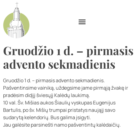
Gruodžio 1 d. – pirmasis
advento sekmadienis
Gruodžio 1 d. – pirmasis advento sekmadienis.
Pašventinsime vainiką, uždegsime jame pirmąją žvakę ir
pradėsim didįjį šviesųjį Kalėdų laukimą.
10 val. Šv. Mišias aukos Šiaulių vyskupas Eugenijus
Bartulis, po šv. Mišių trumpai pristatys naująjį savo
sudarytą kelendorių. Bus galima įsigyti.
Jau galėsite parsinešti namo pašventintų kalėdaičių.