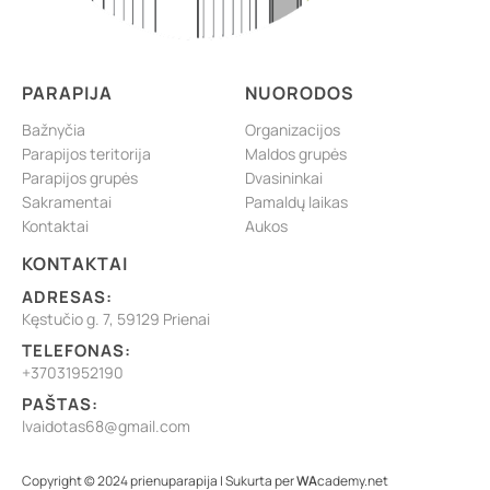
PARAPIJA
NUORODOS
Bažnyčia
Organizacijos
Parapijos teritorija
Maldos grupės
Parapijos grupės
Dvasininkai
Sakramentai
Pamaldų laikas
Kontaktai
Aukos
KONTAKTAI
ADRESAS:
Kęstučio g. 7, 59129 Prienai
TELEFONAS:
+37031952190
PAŠTAS:
lvaidotas68@gmail.com
Copyright © 2024 prienuparapija | Sukurta per
WA
cademy.net